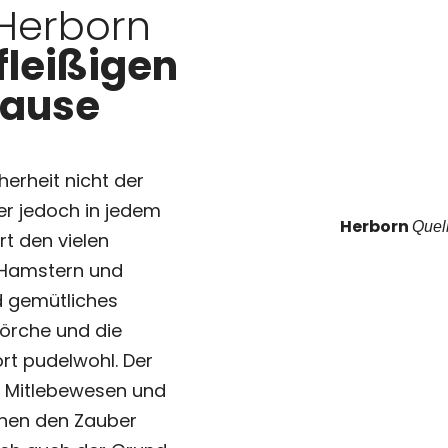
 Herborn
fleißigen
hause
cherheit nicht der
 er jedoch in jedem
Herborn
Quel
rt den vielen
, Hamstern und
nd gemütliches
törche und die
rt pudelwohl. Der
 Mitlebewesen und
hen den Zauber