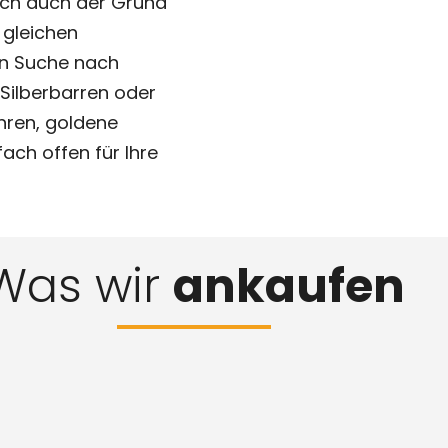
lich auch der Grund
r gleichen
en Suche nach
 Silberbarren oder
hren, goldene
fach offen für Ihre
Was wir
ankaufen